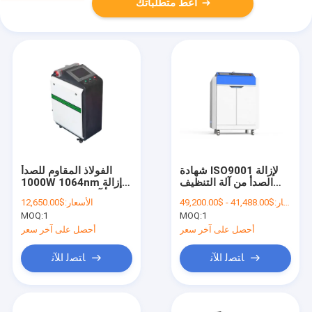
أعط متطلباتك
شهادة ISO9001 لإزالة
الفولاذ المقاوم للصدأ
الصدأ من آلة التنظيف
1000W 1064nm إزالة
بالليزر 200W
الصدأ آلة التنظيف بالليزر
$41,488.00 - $49,200.00/
الأسعار:
الأسعار:
$12,650.00
المحمولة
MOQ:
1
MOQ:
1
أحصل على آخر سعر
أحصل على آخر سعر
ﺎﺘﺼﻟ ﺍﻶﻧ
ﺎﺘﺼﻟ ﺍﻶﻧ