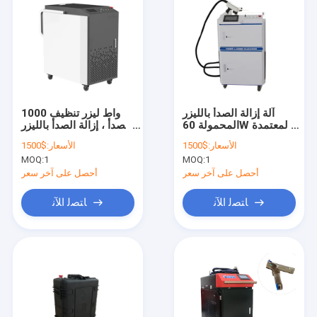
آلة إزالة الصدأ بالليزر
1000 واط ليزر تنظيف
المحمولة 60W المعتمدة
الصدأ ، إزالة الصدأ بالليزر
من CE
8000 مم / ثانية
الأسعار:
$1500
الأسعار:
$1500
MOQ:
1
MOQ:
1
أحصل على آخر سعر
أحصل على آخر سعر
ﺎﺘﺼﻟ ﺍﻶﻧ
ﺎﺘﺼﻟ ﺍﻶﻧ
منزل
المنتجات
حول بنا