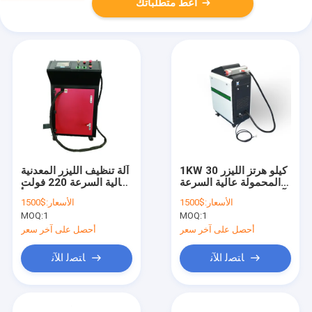
أعط متطلباتك
1KW 30 كيلو هرتز الليزر
آلة تنظيف الليزر المعدنية
المحمولة عالية السرعة
عالية السرعة 220 فولت
آلة إزالة الترسبات المياه
1064 نانومتر لإزالة الصدأ
الأسعار:
$1500
الأسعار:
$1500
التبريد
MOQ:
1
MOQ:
1
أحصل على آخر سعر
أحصل على آخر سعر
ﺎﺘﺼﻟ ﺍﻶﻧ
ﺎﺘﺼﻟ ﺍﻶﻧ