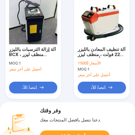
آلة تنظيف المعادن بالليزر
آلة إزالة الترسبات بالليزر
220 فولت ، منظف ليزر
BCX ، منظف ليزر
لإزالة الصدأ بقدرة 100
محمول 1KW متحرك
الأسعار:
$1500
1
MOQ:
وات
1
MOQ:
أحصل على آخر سعر
أحصل على آخر سعر
ﺎﺘﺼﻟ ﺍﻶﻧ
ﺎﺘﺼﻟ ﺍﻶﻧ
وفر وقتك
دعنا نتصل بأفضل المنتجات معك.