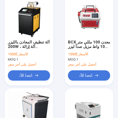
BCX معدن 100 مللي متر
آلة تنظيف المعادن بالليزر
100 واط مزيل صدأ ليزر
200W ، آلة إزالة
محمول لا يوجد اتصال
الترسبات بالليزر 60Hz
الأسعار:
$1500
الأسعار:
$1500
MOQ:
1
MOQ:
1
أحصل على آخر سعر
أحصل على آخر سعر
ﺎﺘﺼﻟ ﺍﻶﻧ
ﺎﺘﺼﻟ ﺍﻶﻧ
منزل
المنتجات
حول بنا