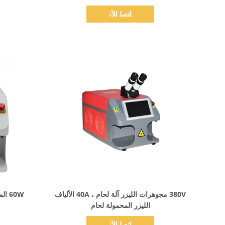
ﺎﺘﺼﻟ ﺍﻶﻧ
اظهر التفاصيل
380V مجوهرات الليزر آلة لحام ، 40A الألياف
60W 
الليزر المحمولة لحام
ﺎﺘﺼﻟ ﺍﻶﻧ