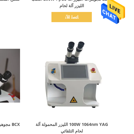
الليزر آلة لحام
ﺎﺘﺼﻟ ﺍﻶﻧ
اظهر التفاصيل
100W 1064nm YAG الليزر المحمولة آلة
BCX مجوه
لحام التلقائي