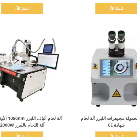
ﺎﺘﺼﻟ ﺍﻶﻧ
ﺎﺘﺼﻟ ﺍﻶﻧ
اظهر التفاصيل
اظهر التفاصيل
المحمولة مجوهرات الليزر آلة لحام
آلة لحام ألياف
شهادة CE
آلة اللحام بالليزر 2000W
ﺎﺘﺼﻟ ﺍﻶﻧ
ﺎﺘﺼﻟ ﺍﻶﻧ