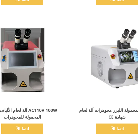
اظهر التفاصيل
اظهر التفاصيل
10 المحمولة الليزر مجوهرات آلة لحام
AC110V 100W آلة لحام الأل
شهادة CE
المحمولة للمجوهرات
ﺎﺘﺼﻟ ﺍﻶﻧ
ﺎﺘﺼﻟ ﺍﻶﻧ