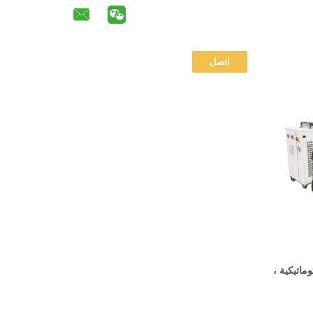
 الليزر 1050nm الأوتوماتيكية ،