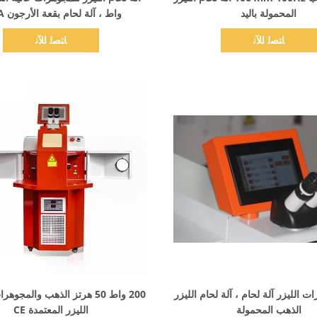
المحمولة باليد
واط ، آلة لحام بقعة الأرجون 150A
ﺎﺘﺼﻟ ﺍﻶﻧ
ﺎﺘﺼﻟ ﺍﻶﻧ
اظهر التفاصيل
اظهر التفاصيل
رات الليزر آلة لحام ، آلة لحام الليزر
200 واط 50 هرتز الذهب والمجوه
الذهب المحمولة
الليزر المعتمدة CE