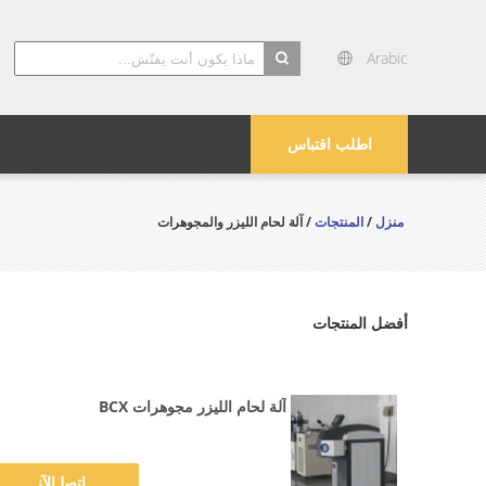
Arabic
search
اطلب اقتباس
منزل
/
المنتجات
/ آلة لحام الليزر والمجوهرات
أفضل المنتجات
آلة لحام الليزر مجوهرات BCX
ﺎﺘﺼﻟ ﺍﻶﻧ