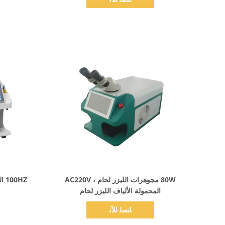
اظهر التفاصيل
80W مجوهرات الليزر لحام ، AC220V
0HZ
المحمولة الألياف الليزر لحام
ﺎﺘﺼﻟ ﺍﻶﻧ