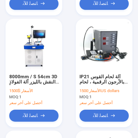
ﺎﺘﺼﻟ ﺍﻶﻧ
ﺎﺘﺼﻟ ﺍﻶﻧ
IP21 آلة لحام القوس
8000mm / S 54cm 3D
بالأرجون الرقمية ، لحام
النقش بالليزر آلة الفولاذ
بقعة ليزر 110VAC
المقاوم للصدأ
1500US dollars
الأسعار:
الأسعار:
$1500
MOQ:
1
MOQ:
1
أحصل على آخر سعر
أحصل على آخر سعر
ﺎﺘﺼﻟ ﺍﻶﻧ
ﺎﺘﺼﻟ ﺍﻶﻧ