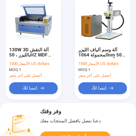
آلة وسم ألياف الليزر
130W 3D آلة النقش
المحمولة 1064nm 50W
بالليزر ، 50HZ MDF
أوتوماتيكية للمعادن
الليزر القاطع CE
1500 US dollars
الأسعار:
1500 US dollars
الأسعار:
المعتمدة
MOQ:
1
MOQ:
1
أحصل على آخر سعر
أحصل على آخر سعر
ﺎﺘﺼﻟ ﺍﻶﻧ
ﺎﺘﺼﻟ ﺍﻶﻧ
وفر وقتك
دعنا نتصل بأفضل المنتجات معك.