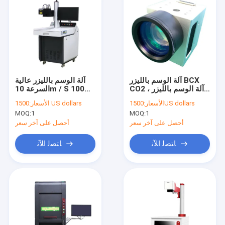
آلة الوسم بالليزر BCX
آلة الوسم بالليزر عالية
CO2 ، آلة الوسم بالليزر
السرعة 10m / S 100W
CE 30W
220V مع نظام التحكم
1500US dollars
الأسعار:
1500 US dollars
الأسعار:
MOQ:
1
MOQ:
1
أحصل على آخر سعر
أحصل على آخر سعر
ﺎﺘﺼﻟ ﺍﻶﻧ
ﺎﺘﺼﻟ ﺍﻶﻧ
منزل
المنتجات
حول بنا