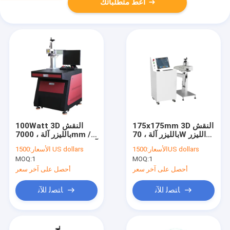
أعط متطلباتك
175x175mm 3D النقش
100Watt 3D النقش
بالليزر آلة ، 70W الليزر
بالليزر آلة ، 7000mm /
القاطع متعدد الوظائف
S آلة وسم المعادن بالليزر
1500US dollars
الأسعار:
1500 US dollars
الأسعار:
MOQ:
1
MOQ:
1
أحصل على آخر سعر
أحصل على آخر سعر
ﺎﺘﺼﻟ ﺍﻶﻧ
ﺎﺘﺼﻟ ﺍﻶﻧ