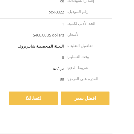
إصدار الشهادات:
ce
رقم الموديل:
bcx-0022
الحد الأدنى لكمية:
1
الأسعار:
$468.00US dollars
تفاصيل التغليف:
التعبئة المتخصصة شاتيربروف
وقت التسليم:
8
شروط الدفع:
تي / ت
القدرة على العرض:
99
افضل سعر
ﺎﺘﺼﻟ ﺍﻶﻧ