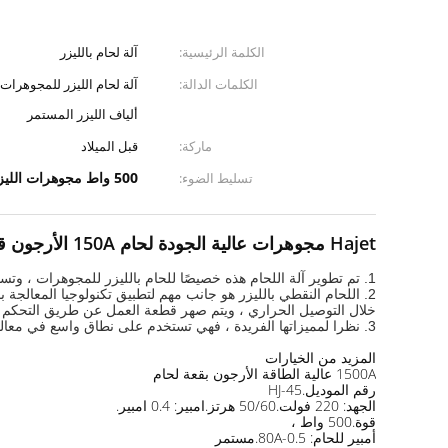
الكلمة الرئيسية:
آلة لحام بالليزر
الكلمات الدالة:
آلة لحام الليزر للمجوهرات ، 
ألياف الليزر المستمر
ماركة:
قبل الميلاد
500 واط مجوهرات الليزر آلة لحام
تسليط الضوء:
Hajet مجوهرات عالية الجودة لحام 150A الأرجون قوس آلة لحام البقعة
1. تم تطوير آلة اللحام هذه خصيصًا للحام بالليزر للمجوهرات ، وتستخدم في التثقيب واللحام البقعي للمجوهرات الذهبية والفضية.
2. اللحام النقطي بالليزر هو جانب مهم لتطبيق تكنولوجيا المعالج
خلال التوصيل الحراري ، ويتم صهر قطعة العمل عن طريق التحكم ف
3. نظرا لمميزاتها الفريدة ، فهي تستخدم على نطاق واسع في معالجة المجوهرات الذهبية والفضية ولحام الأجزاء الصغيرة والمتناهية الصغر.
المزيد من الخيارات
1500A عالية الطاقة الأرجون بقعة لحام
رقم الموديل.HJ-45
الجهد: 220 فولت.50/60 هرتز.امبير: 0.4 امبير.
قوة.500 واط ،
أمبير للحام: 0.5-80A.مستمر