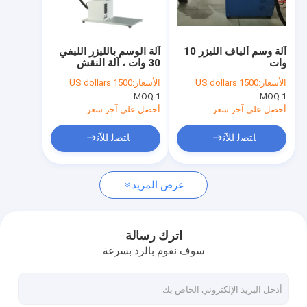
جولة في المعمل
مراقبة الجودة
آلة وسم ألياف الليزر 10
آلة الوسم بالليزر الليفي
وات
30 وات ، آلة النقش
اتصل بنا
بالليزر 1064nm
الأسعار:
1500 US dollars
الأسعار:
1500 US dollars
المحمولة
MOQ:
1
MOQ:
1
أخبار
أحصل على آخر سعر
أحصل على آخر سعر
اطلب اقتباس
ﺎﺘﺼﻟ ﺍﻶﻧ
ﺎﺘﺼﻟ ﺍﻶﻧ
عرض المزيد
آلة التنظيف بالليزر المحمولة
آلة تنظيف المعادن بالليزر
اترك رسالة
سوف نقوم بالرد بسرعة
آلة تنظيف الصدأ بالليزر
آلة لحام الليزر والمجوهرات