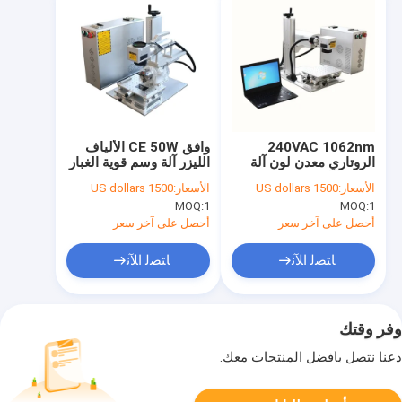
240VAC 1062nm
وافق CE 50W الألياف
الروتاري معدن لون آلة
الليزر آلة وسم قوية الغبار
وسم بالليزر
الأسعار:
1500 US dollars
الأسعار:
1500 US dollars
300x300mm
MOQ:
1
MOQ:
1
أحصل على آخر سعر
أحصل على آخر سعر
ﺎﺘﺼﻟ ﺍﻶﻧ
ﺎﺘﺼﻟ ﺍﻶﻧ
وفر وقتك
دعنا نتصل بأفضل المنتجات معك.