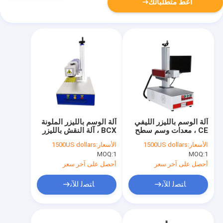
أعط متطلباتك
آلة الوسم بالليزر الليفي
آلة الوسم بالليزر الملونة
CE ، معدات وسم سطح
BCX ، آلة النقش بالليزر
المكتب بالليزر 8000mm
المنضدية 12m / S
الأسعار:
1500US dollars
الأسعار:
1500US dollars
/ S
MOQ:
1
MOQ:
1
أحصل على آخر سعر
أحصل على آخر سعر
ﺎﺘﺼﻟ ﺍﻶﻧ
ﺎﺘﺼﻟ ﺍﻶﻧ