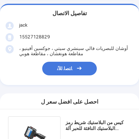
تفاصيل الاتصال
jack
15527128829
أوشان للبصريات فالي سينشري سيتي ، جوكسين أفينيو ،
مقاطعة هونغشان ، مقاطعة هوبي
ﺎﺘﺼﻟ ﺍﻶﻧ
احصل على افضل سعر ل
كيس من البلاستيك شريط رمز
البلاستيك النافثة للحبر آلة
الطباعة المباشرة الذكية