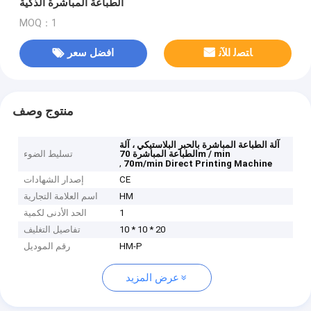
الطباعة المباشرة الذكية
MOQ：1
ﺎﺘﺼﻟ ﺍﻶﻧ
افضل سعر
منتوج وصف
آلة الطباعة المباشرة بالحبر البلاستيكي ، آلة
الطباعة المباشرة 70m / min
تسليط الضوء
,
70m/min Direct Printing Machine
CE
إصدار الشهادات
HM
اسم العلامة التجارية
1
الحد الأدنى لكمية
10 * 10 * 20
تفاصيل التغليف
HM-P
رقم الموديل
عرض المزيد