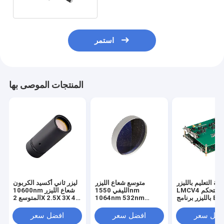
استمر
المنتجات الموصى بها
حة التعليم بالليزر JCZ
متوسع شعاع الليزر
ليزر ثاني أكسيد الكربون
LMCV4 بطاقة التحكم
الليفي 1550nm
10600nm شعاع الليزر
بالليزر برنامج Ezcad لآلة
1064nm 532nm
المتوسع 2X 2.5X 3X 4X
سم بالليزر الليفي
405nm 355nm
الجلفانومتر الليزر
1064nm Raycus IPG
266nm
عدسات وسم البصريات
فضل سعر
افضل سعر
افضل سعر
MAX
شعاع توسيع