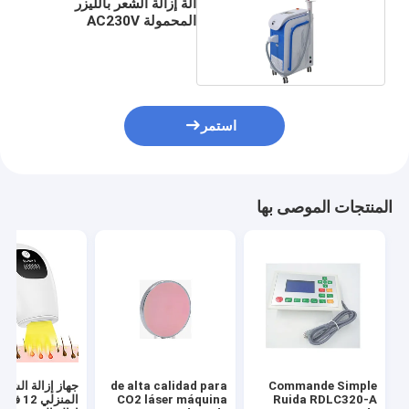
آلة إزالة الشعر بالليزر
المحمولة AC230V
المعتمدة CE
استمر
المنتجات الموصى بها
Commande Simple
de alta calidad para
جهاز إزالة الشعر 
Ruida RDLC320-A
CO2 láser máquina
المنزلي 2