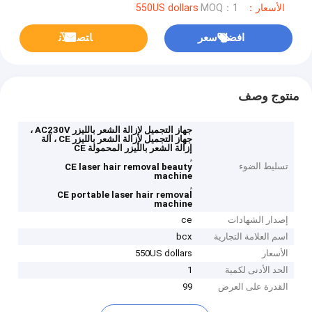
الأسعار：550US dollars
MOQ：1
افضل سعر
ﺎﺘﺼﻟ ﺍﻶﻧ
منتوج وصف
جهاز التجميل لإزالة الشعر بالليزر AC230V ،
جهاز التجميل لإزالة الشعر بالليزر CE ، آلة
إزالة الشعر بالليزر المحمولة CE
,
تسليط الضوء
CE laser hair removal beauty
machine
,
CE portable laser hair removal
machine
إصدار الشهادات
ce
اسم العلامة التجارية
bcx
الأسعار
550US dollars
الحد الأدنى لكمية
1
القدرة على العرض
99