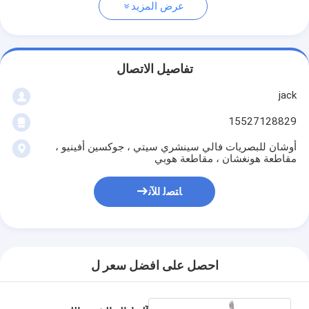
عرض المزيد
تفاصيل الاتصال
jack
15527128829
أوشان للبصريات فالي سينشري سيتي ، جوكسين أفينيو ،
مقاطعة هونغشان ، مقاطعة هوبي
ﺎﺘﺼﻟ ﺍﻶﻧ
احصل على افضل سعر ل