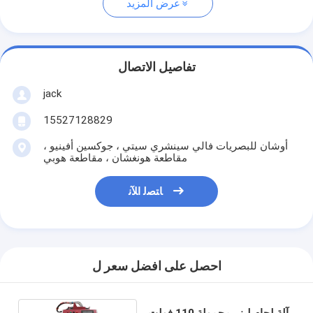
عرض المزيد
تفاصيل الاتصال
jack
15527128829
أوشان للبصريات فالي سينشري سيتي ، جوكسين أفينيو ،
مقاطعة هونغشان ، مقاطعة هوبي
ﺎﺘﺼﻟ ﺍﻶﻧ
احصل على افضل سعر ل
آلة لحام ليزر محمولة 110 فولت