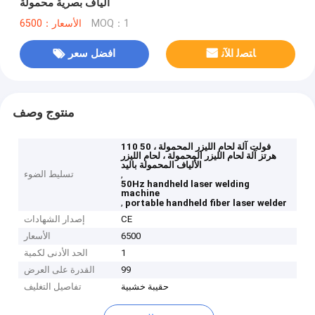
ألياف بصرية محمولة
MOQ：1
الأسعار：6500
ﺎﺘﺼﻟ ﺍﻶﻧ
افضل سعر
منتوج وصف
110 فولت آلة لحام الليزر المحمولة ، 50
هرتز آلة لحام الليزر المحمولة ، لحام الليزر
الألياف المحمولة باليد
,
تسليط الضوء
50Hz handheld laser welding
machine
,
portable handheld fiber laser welder
CE
إصدار الشهادات
6500
الأسعار
1
الحد الأدنى لكمية
99
القدرة على العرض
حقيبة خشبية
تفاصيل التغليف