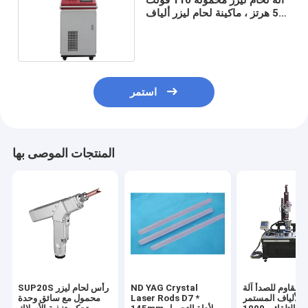
50 هرتز ، ماكينة لحام ليزر ألياف
بصرية محمولة
استمر
المنتجات الموصى بها
 المقاوم للصدأ آلة
ND YAG Crystal
SUP20S رأس لحام ليزر
 الألياف المستمر
Laser Rods D7 *
محمول مع سائق وحدة